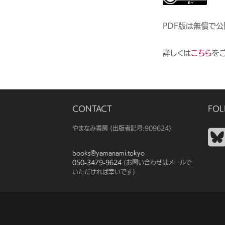
PDF版は無償で
詳しくは
こちら
を
CONTACT
FOL
やまなみ書房 （出版者記号：909624）
books@yamanami.tokyo
050-3479-9624
(お問い合わせはメールで
いただければ幸いです)