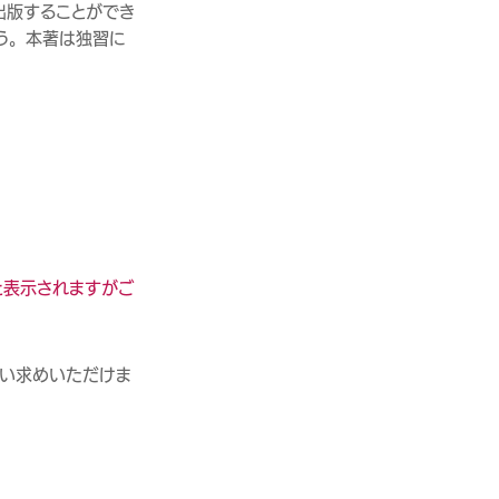
出版することができ
う。本著は独習に
と表示されますがご
買い求めいただけま