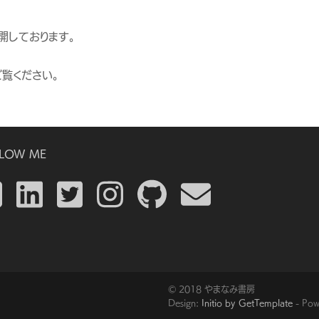
公開しております。
ご覧ください。
LOW ME
© 2018 やまなみ書房
Design:
Initio by GetTemplate
- Pow