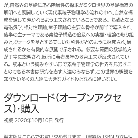
が，自然界の基礎にある階層性の探求がミクロ世界の基礎構造の
解明へと展開していく現代素粒子物理学の流れの中へ，自然な構
成を通して導かれるよう工夫されていることである。基礎となる
電磁気学，相対性理論，量子理論の主要な骨格が前半で導入され，
後半の主テーマである素粒子構造の追及への実験・理論の取り組
みと，クォークを基とする美しい対称性がどのように探究され，構
成されるかを有機的な展開で示される。必要な範囲の数学処方
が丁寧に説明され，随所に著者長年の教育工夫が反映されてい
る。読本という読みやすい形で素粒子物理学の世界を見通すこ
とのできる本書は研究を志す人達のみならず，この世界の概観を
知りたい多くの人達に大きなガイド役となるに違いない。
ダウンロード（オープンアクセ
ス）・購入
初版 2020年10月10日 発行
製本版はこちらでお買い求め戴けます。（書籍版 ISBN 978-4-