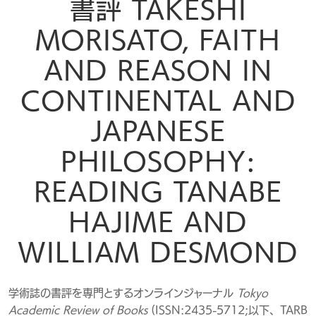
書評 TAKESHI
MORISATO, FAITH
AND REASON IN
CONTINENTAL AND
JAPANESE
PHILOSOPHY:
READING TANABE
HAJIME AND
WILLIAM DESMOND
学術誌の書評を専門とするオンラインジャーナル
Tokyo
Academic Review of Books
(ISSN：2435-5712；以下、TARB