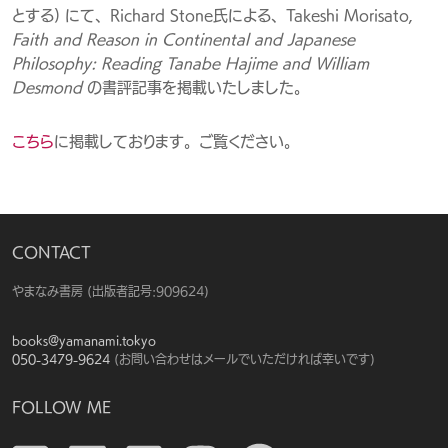
とする) にて、Richard Stone氏による、Takeshi Morisato,
Faith and Reason in Continental and Japanese
Philosophy: Reading Tanabe Hajime and William
Desmond
の書評記事を掲載いたしました。
こちら
に掲載しております。ご覧ください。
CONTACT
やまなみ書房 （出版者記号：909624）
books@yamanami.tokyo
050-3479-9624
(お問い合わせはメールでいただければ幸いです)
FOLLOW ME